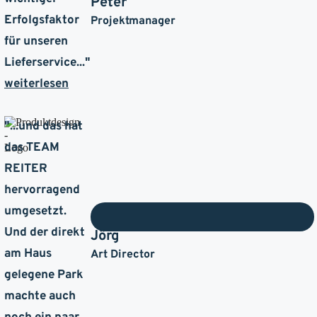
Peter
Erfolgsfaktor
Projektmanager
für unseren
Lieferservice..."
weiterlesen
"...
und das hat
das TEAM
REITER
hervorragend
umgesetzt.
Und der direkt
Jörg
am Haus
Art Director
gelegene Park
machte auch