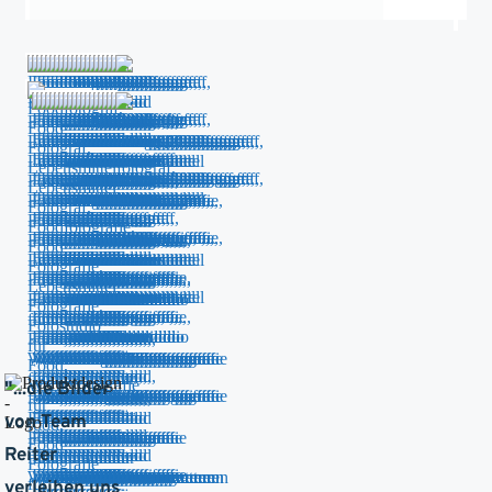
"...
die Bilder
von Team
Reiter
verleihen uns