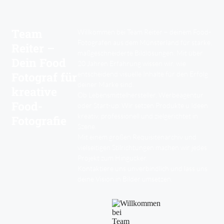
Team
Willkommen bei Team Reiter – deinem Food-
Fotografen aus dem Münsterland für starke,
Reiter –
maßgeschneiderte Bildlösungen. Mit über
Dein Food
20 Jahren Erfahrung wissen wir, wie
Fotograf für
entscheidend visuelle Inhalte für den Erfolg
deiner Marke sind.
kreative
Ob Lebensmittelhersteller, Werbeagentur
Food-
oder Start-up: Wir setzen Produkte u Ideen
kreativ, professionell und zielgerichtet in
Fotografie
Szene.
Mit einem großen Requisitenarchiv und
vielseitigen Stilrichtungen machen wir jedes
Projekt zum Hingucker.
Kontaktiere uns unverbindlich und lass uns
deine Vision in Bilder umsetzen.