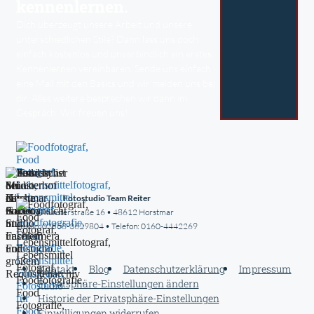
kennenlernen.
Dich überzeugt unsere Arbeit und unsere
unterschiedlichen Stile? Dann lass uns doch
einfach kostenlos und unverbindlich ein erstes
Kennenlernen vereinbaren. Sende uns einfach
eine Mail mit den Basics und wir melden uns bei
dir. Alles weitere besprechen wir dann im
Gespräch. Wir freuen uns!
Fotostudio Team Reiter
Münsterstraße 16 • 48612 Horstmar
Studio: 02558-3629804 • Telefon: 0160-4442269
Kontakt
Blog
Datenschutzerklärung
Impressum
Privatsphäre-Einstellungen ändern
Historie der Privatsphäre-Einstellungen
Einwilligungen widerrufen