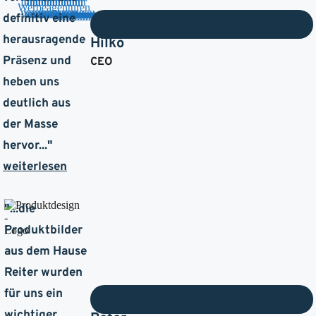
definitiv eine
herausragende
Hilko
Präsenz und
CEO
heben uns
deutlich aus
der Masse
hervor
..."
weiterlesen
"...
die
Produktbilder
aus dem Hause
Reiter wurden
für uns ein
wichtiger