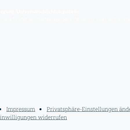
legung/Universalschlichtungsstelle
er verpflichtet, an Streitbeilegungsverfahren vor einer Verbrauc
Impressum
Privatsphäre-Einstellungen änd
inwilligungen widerrufen