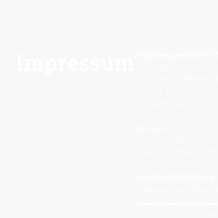
Impressum
Angaben gemäß § 5 
Daniel Reiter
Daniel Reiter Fotostud
Muensterstr. 16
48612 Horstmar
Kontakt
Telefon: 02558-3629
E-Mail:
herzblut@team-
EU-Streitschlichtung
Die Europäische Kommissi
https://ec.europa.eu/co
Unsere E-Mail-Adresse f