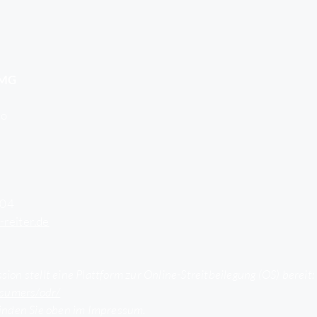
TMG
io
804
reiter.de
on stellt eine Plattform zur Online-Streitbeilegung (OS) bereit:
nsumers/odr/
inden Sie oben im Impressum.