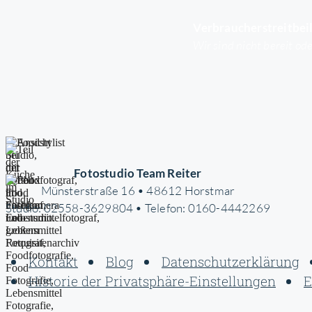
Verbraucherstreitbei
Wir sind nicht bereit od
Fotostudio Team Reiter
Münsterstraße 16 • 48612 Horstmar
Studio: 02558-3629804 • Telefon: 0160-4442269
Kontakt
Blog
Datenschutzerklärung
Historie der Privatsphäre-Einstellungen
E