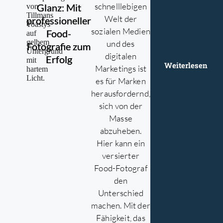
schnelllebigen
Glanz: Mit
Welt der
professioneller
sozialen Medien
Food-
und des
Fotografie zum
digitalen
Erfolg
Weiterlesen
Marketings ist
es für Marken
herausfordernd,
sich von der
Masse
abzuheben.
Hier kann ein
versierter
Food-Fotograf
den
Unterschied
machen. Mit der
Fähigkeit, das