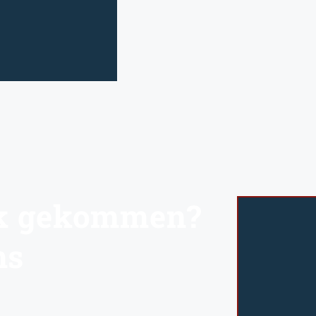
ck gekommen?
ns