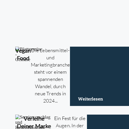
Vegan
Die Lebensmittel-
Food
und
Marketingbranche
steht vor einem
spannenden
Wandel, durch
neue Trends in
Weiterlesen
2024...
Verleihe
Ein Fest für die
Deiner Marke
Augen. In der