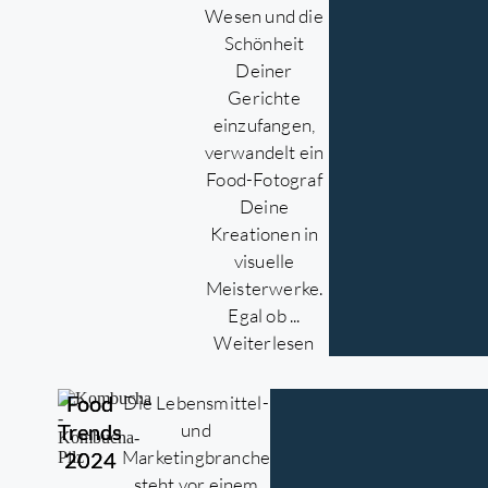
Wesen und die
Schönheit
Deiner
Gerichte
einzufangen,
verwandelt ein
Food-Fotograf
Deine
Kreationen in
visuelle
Meisterwerke.
Egal ob ...
Weiterlesen
Food
Die Lebensmittel-
Trends
und
Marketingbranche
2024
steht vor einem