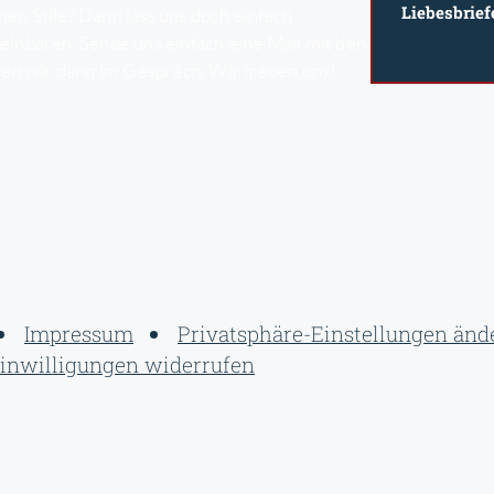
Liebesbrief
en Stile? Dann lass uns doch einfach
einbaren. Sende uns einfach eine Mail mit den
chen wir dann im Gespräch. Wir freuen uns!
Impressum
Privatsphäre-Einstellungen änd
inwilligungen widerrufen