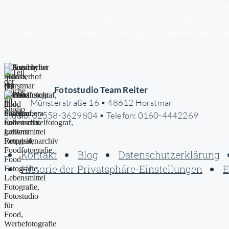
Dich überzeugt unsere Arbeit und unsere unterschiedlich
kostenlos und unverbindlich ein erstes Kennenlernen ver
Basics und wir melden uns bei dir. Alles weitere bespre
Fotostudio Team Reiter
Münsterstraße 16 • 48612 Horstmar
Studio: 02558-3629804 • Telefon: 0160-4442269
Kontakt
Blog
Datenschutzerklärung
Historie der Privatsphäre-Einstellungen
E